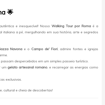
ma 🌟
utêntica e inesquecível! Nosso
Walking Tour por Roma
é a
al italiana a pé, mergulhando em sua história, arte e segredos
iazza Navona
e o
Campo de' Fiori
, admire fontes e igrejas
arme.
e passam despercebidos em um simples passeio turístico.
ar um
gelato artesanal romano
, e recarregar as energias como
cas exclusivas.
, cultural e cheia de descobertas!