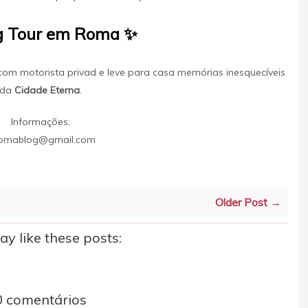
ng Tour em Roma ✨
com motorista privad e leve para casa memórias inesquecíveis
da
Cidade Eterna
.
Informações:
romablog@gmail.com
Older Post →
y like these posts:
0 comentários