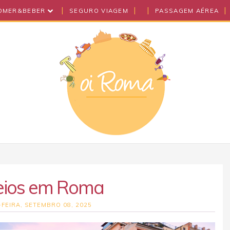
OMER&BEBER
SEGURO VIAGEM
PASSAGEM AÉREA
eios em Roma
FEIRA, SETEMBRO 08, 2025